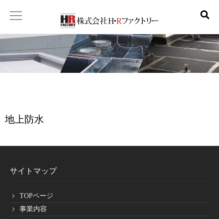
ホーム
Home
事業内容
Business
地上防水
会社概要
Company
工事経歴
サイトマップ
Career
TOPページ
施工実績
事業内容
Results