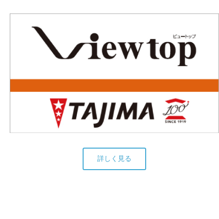
詳しく見る